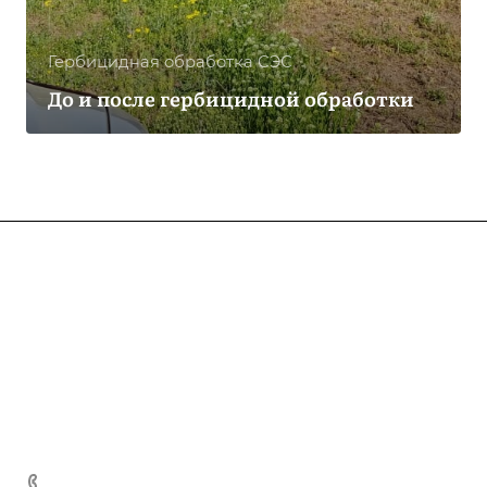
Гербицидная обработка CЭС
До и после гербицидной обработки
Компания
О компании
Услуги
Лицензии
Гербицидная обработка
Информация
Отзывы
Защита деревьев
Статьи
Вопрос-ответ
Вакансии
Фумигация
Тарифы
Реквизиты
Удаление мха
Документы
+7-931-0-098-164
Дезодорация