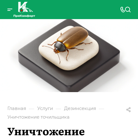
—
—
—
Главная
Услуги
Дезинсекция
Уничтожение точильщика
Уничтожение