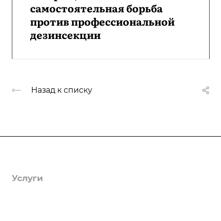
самостоятельная борьба
против профессиональной
дезинсекции
Назад к списку
Компания
О компании
Услуги
Лицензии
Гербицидная обработка
Информация
Отзывы
Защита деревьев
Статьи
Вопрос-ответ