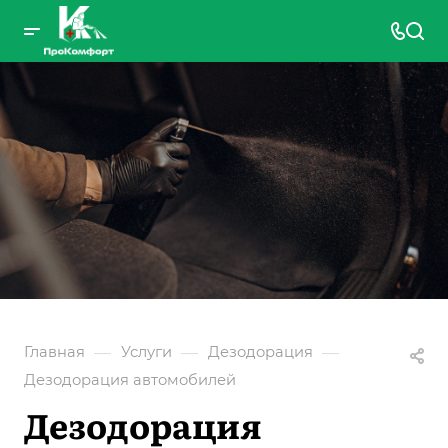
—
—
—
Главная
Услуги
Дезодорация
Дезодорация автомобилей
Дезодорация