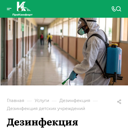
—
—
—
Главная
Услуги
Дезинфекция
Дезинфекция детских учреждений
Дезинфекция