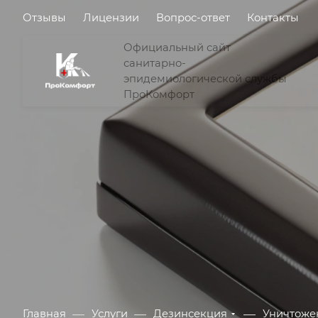
Отзывы
Лицензии
Вопрос-ответ
Контакты
Официальный сайт
санитарно-
эпидемиологической службы
ПроКомфорт
—
—
—
Главная
Услуги
Дезинсекция
Уничтоже