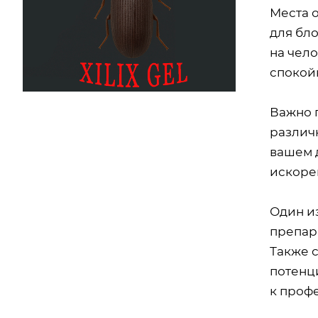
Места 
для бл
на чело
спокой
Важно п
различн
вашем 
искоре
Один и
препар
Также 
потенц
к проф