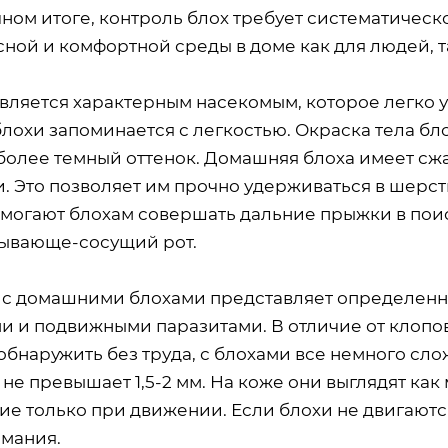
ном итоге, контроль блох требует систематическ
сной и комфортной среды в доме как для людей, 
является характерным насекомым, которое легко 
лохи запоминается с легкостью. Окраска тела бло
более темный оттенок. Домашняя блоха имеет сжа
. Это позволяет им прочно удерживаться в шерст
омогают блохам совершать дальние прыжки в поис
ывающе-сосущий рот.
 с домашними блохами представляет определенны
и и подвижными паразитами. В отличие от клопов
бнаружить без труда, с блохами все немного сло
не превышает 1,5-2 мм. На коже они выглядят как
е только при движении. Если блохи не двигаются
имания.