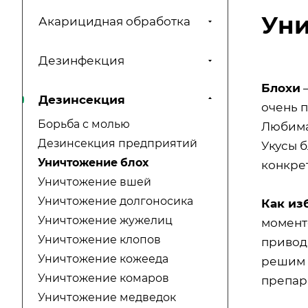
Уни
Акарицидная обработка
Дезинфекция
Блохи
–
Дезинсекция
очень 
Борьба с молью
Любима
Дезинсекция предприятий
Укусы 
Уничтожение блох
конкре
Уничтожение вшей
Уничтожение долгоносика
Как из
Уничтожение жужелиц
момент
Уничтожение клопов
привод
Уничтожение кожееда
решим 
Уничтожение комаров
препар
Уничтожение медведок