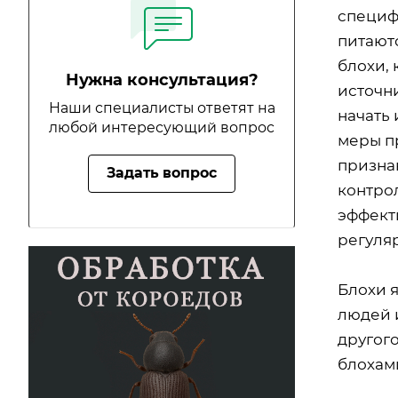
специф
питают
блохи, 
Нужна консультация?
источни
Наши специалисты ответят на
начать
любой интересующий вопрос
меры п
призна
Задать вопрос
контро
эффект
регуля
Блохи 
людей 
другог
блохами