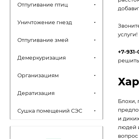
Отпугивание птиц
добавит
Уничтожение гнезд
Звонит
услуги!
Отпугивание змей
+7-931-
Демеркуризация
решить
Организациям
Хар
Дератизация
Блохи,
предпо
Сушка помещений СЭС
и диких
людей и
вопрос 