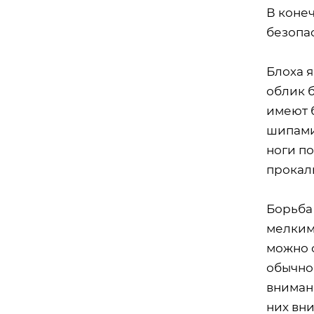
В конеч
безопа
Блоха 
облик б
имеют 
шипами
ноги п
прокал
Борьба
мелким
можно о
обычно 
внимани
них вн