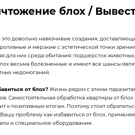
чтожение блох / Вывес
 это довольно навязчивые создания, доставляющ
противные и мерзкие с эстетической точки зрения
я для них среда обитания: подшёрсток животных
блох весьма болезненные и имеют все шансы яв
тных недомоганий.
бавиться от блох?
Жизнь рядом с этими паразита
ов. Самостоятельная обработка квартиры от блох
ит к позитивным итогам. Поэтому стоит обратить
Вашу проблему как избавиться от блох, применя
аты и специальное оборудование.