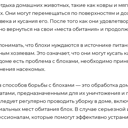
отдыха домашних животных, такие как ковры и мя
ох. Они могут перемещаться по поверхностям и д
века и кусания его. После того как они удовлетво
но вернуться на свои «места обитания» и продол
онимать, что блохи нуждаются в источнике питани
ым хозяевам. Это означает, что они могут кусать к
доме есть проблема с блохами, необходимо прин
нения насекомых.
з способов борьбы с блохами — это обработка 
атами, предназначенными для их уничтожения и 
следует регулярно проводить уборку в доме, вклю
иальных мест обитания блох. В случае серьезно
ессионалам, которые помогут эффективно устрани