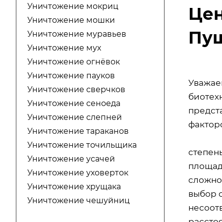
Уничтожение мокриц
Цен
Уничтожение мошки
Пу
Уничтожение муравьев
Уничтожение мух
Уничтожение огнёвок
Уничтожение пауков
Уважае
Уничтожение сверчков
биотехн
Уничтожение сеноеда
предст
Уничтожение слепней
факторо
Уничтожение тараканов
Уничтожение точильщика
степен
Уничтожение усачей
площад
Уничтожение уховерток
сложно
Уничтожение хрущака
выбор 
Уничтожение чешуйниц
несоот
расстоя