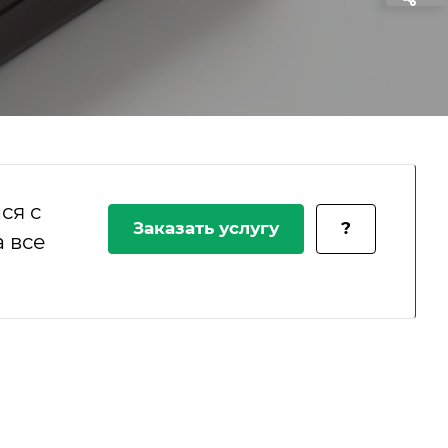
ся с
Заказать услугу
?
 все