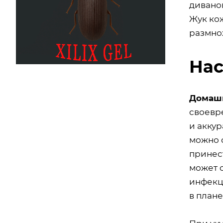
диванов
Жук ко
размно
Нас
Домаш
своевр
и акку
можно 
принес
может 
инфекц
в плане