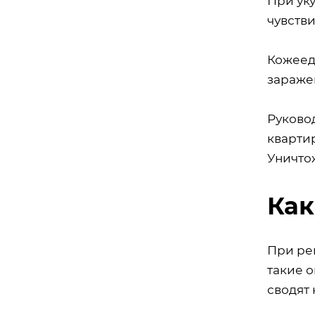
При уку
чувстви
Кожеед
зараже
Руковод
кварти
Уничтож
Как
При ре
такие 
сводят