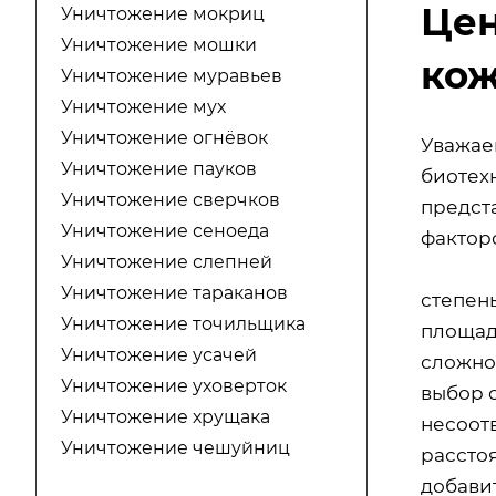
Цен
Уничтожение мокриц
Уничтожение мошки
кож
Уничтожение муравьев
Уничтожение мух
Уничтожение огнёвок
Уважае
Уничтожение пауков
биотехн
Уничтожение сверчков
предст
Уничтожение сеноеда
факторо
Уничтожение слепней
Уничтожение тараканов
степен
Уничтожение точильщика
площад
Уничтожение усачей
сложно
Уничтожение уховерток
выбор 
Уничтожение хрущака
несоот
Уничтожение чешуйниц
расстоя
добавит