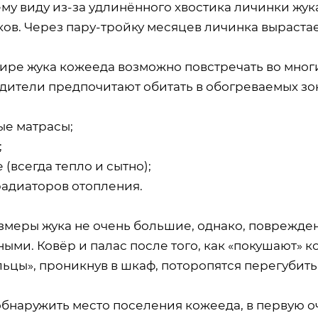
му виду из-за удлинённого хвостика личинки жу
ов. Через пару-тройку месяцев личинка вырастае
тире жука кожееда возможно повстречать во мног
едители предпочитают обитать в обогреваемых з
ые матрасы;
;
е (всегда тепло и сытно);
радиаторов отопления.
змеры жука не очень большие, однако, поврежден
ными. Ковёр и палас после того, как «покушают»
льцы», проникнув в шкаф, поторопятся перегубит
обнаружить место поселения кожееда, в первую о