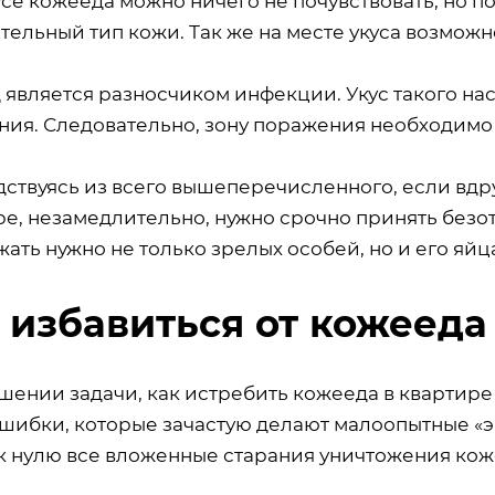
се кожееда можно ничего не почувствовать, но п
тельный тип кожи. Так же на месте укуса возмож
 является разносчиком инфекции. Укус такого на
ния. Следовательно, зону поражения необходимо 
ствуясь из всего вышеперечисленного, если вдру
ре, незамедлительно, нужно срочно принять безот
ать нужно не только зрелых особей, но и его яйц
 избавиться от кожееда
шении задачи, как истребить кожееда в квартир
ошибки, которые зачастую делают малоопытные «
 к нулю все вложенные старания уничтожения кож