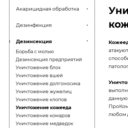
Уни
Акарицидная обработка
ко
Дезинфекция
Дезинсекция
Кожее
атакуют
Борьба с молью
способ
Дезинсекция предприятий
патоло
Уничтожение блох
Уничтожение вшей
Уничт
Уничтожение долгоносика
выполн
Уничтожение жужелиц
данную
Уничтожение клопов
ПроКом
Уничтожение кожееда
любом 
Уничтожение комаров
Уничтожение медведок