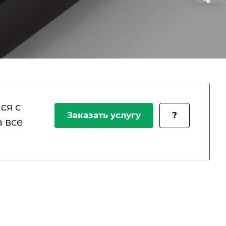
ся с
Заказать услугу
?
 все