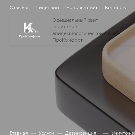
Отзывы
Лицензии
Вопрос-ответ
Контакты
Официальный сайт
санитарно-
эпидемиологической службы
ПроКомфорт
—
—
—
Главная
Услуги
Дезинсекция
Уничтоже