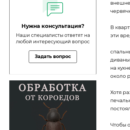
внешне
червячк
Нужна консультация?
В квар
эти вр
Наши специалисты ответят на
любой интересующий вопрос
спальн
Задать вопрос
диваны
на кухн
около 
Хотя ра
печаль
постоя
Чтобы 