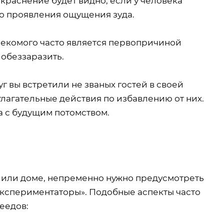
окраснение будет видно, если у человека
но проявления ощущения зуда.
секомого часто является первопричиной
обеззаразить.
г вы встретили не званых гостей в своей
лагательные действия по избавлению от них.
а с будущим потомством.
е или доме, непременно нужно предусмотреть
экспериментаторы». Подобные аспекты часто
еедов: