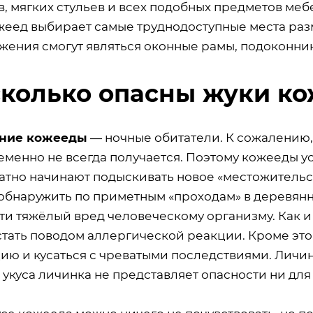
, мягких стульев и всех подобных предметов меб
жеед выбирает самые труднодоступные места ра
жения смогут являться оконные рамы, подоконник
колько опасны жуки ко
ние кожееды
— ночные обитатели. К сожалению,
еменно не всегда получается. Поэтому кожееды у
ратно начинают подыскивать новое «местожитель
обнаружить по приметным «проходам» в деревянн
ти тяжёлый вред человеческому организму. Как 
стать поводом аллергической реакции. Кроме это
ию и кусаться с чреватыми последствиями. Личин
 укуса личинка не представляет опасности ни для