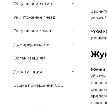
Отпугивание птиц
Звонит
Уничтожение гнезд
услуги!
Отпугивание змей
+7-931-
решить
Демеркуризация
Жук
Организациям
Жучки
Дератизация
убыток
опозда
Сушка помещений СЭС
силах 
зрелом 
накопле