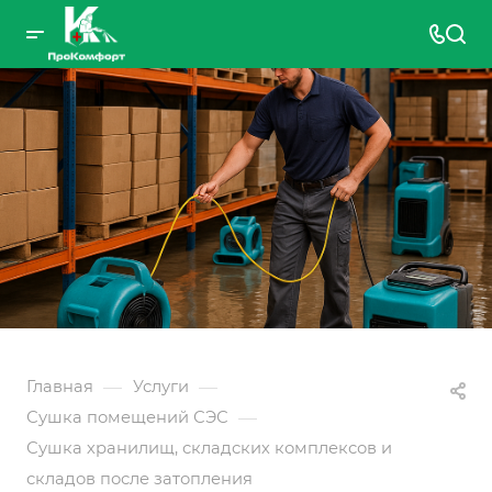
—
—
Главная
Услуги
—
Сушка помещений СЭС
Сушка хранилищ, складских комплексов и
складов после затопления