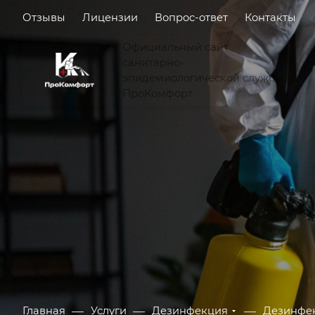
Отзывы
Лицензии
Вопрос-ответ
Контакты
Официальный сайт
санитарно-
эпидемиологической службы
ПроКомфорт
—
—
—
Главная
Услуги
Дезинфекция
Дезинфе