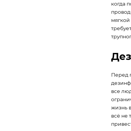
когда 
проводи
мягкой
требует
трупно
Дез
Перед 
дезинф
все люд
ограни
жизнь в
всё не
привес