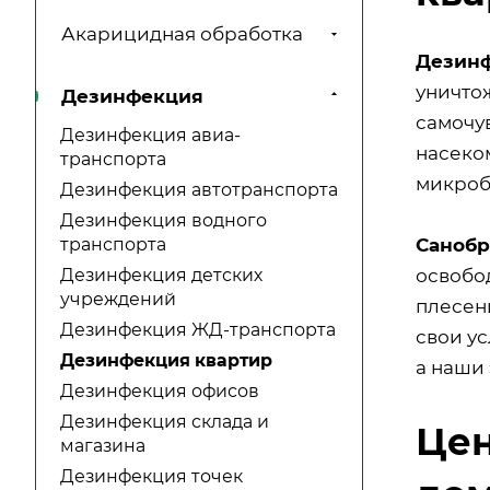
Акарицидная обработка
Дезин
уничто
Дезинфекция
самочу
Дезинфекция авиа-
насеком
транспорта
микроб
Дезинфекция автотранспорта
Дезинфекция водного
Санобр
транспорта
освобо
Дезинфекция детских
учреждений
плесен
Дезинфекция ЖД-транспорта
свои у
Дезинфекция квартир
а наши
Дезинфекция офисов
Дезинфекция склада и
Цен
магазина
Дезинфекция точек