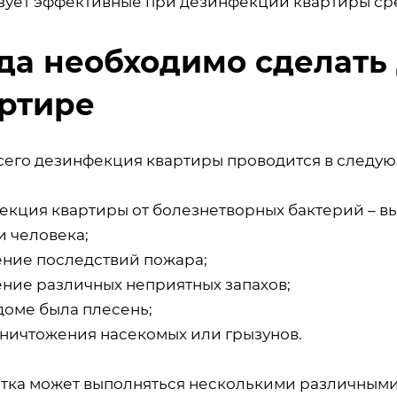
зует эффективные при дезинфекции квартиры сре
да необходимо сделать
ртире
сего дезинфекция квартиры проводится в следую
екция квартиры от болезнетворных бактерий – в
и человека;
ение последствий пожара;
ение различных неприятных запахов;
доме была плесень;
уничтожения насекомых или грызунов.
тка может выполняться несколькими различным