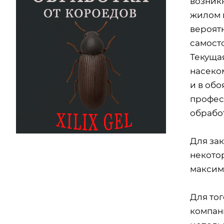
возник
жилом 
вероят
самост
Текуща
насеко
и в обо
профес
обрабо
Для за
некото
максим
Для то
компани