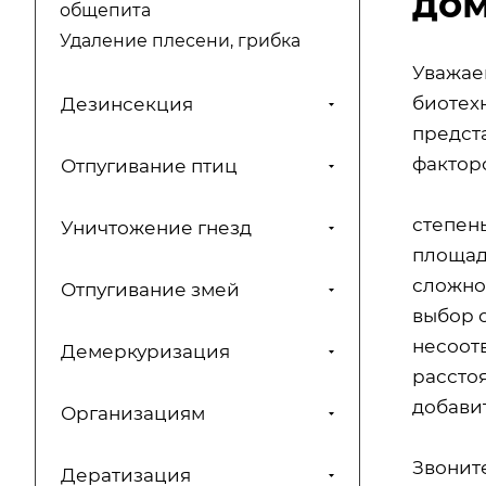
дом
общепита
Удаление плесени, грибка
Уважае
биотехн
Дезинсекция
предст
факторо
Отпугивание птиц
степен
Уничтожение гнезд
площад
сложно
Отпугивание змей
выбор 
несоот
Демеркуризация
расстоя
добавит
Организациям
Звонит
Дератизация