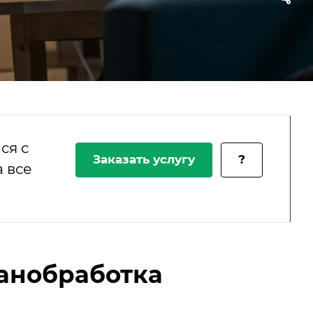
ся с
Заказать услугу
?
 все
анобработка