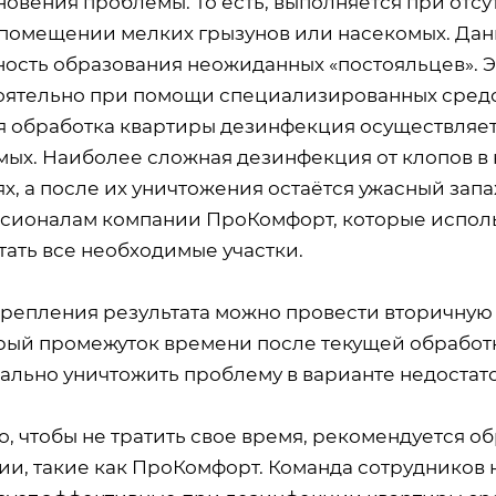
новения проблемы. То есть, выполняется при отс
помещении мелких грызунов или насекомых. Дан
ность образования неожиданных «постояльцев». 
оятельно при помощи специализированных средс
я обработка квартиры дезинфекция осуществляет
мых. Наиболее сложная дезинфекция от клопов в 
ях, а после их уничтожения остаётся ужасный запа
сионалам компании ПроКомфорт, которые исполь
тать все необходимые участки.
крепления результата можно провести вторичную
рый промежуток времени после текущей обработки
ально уничтожить проблему в варианте недостато
го, чтобы не тратить свое время, рекомендуется
и, такие как ПроКомфорт. Команда сотрудников н