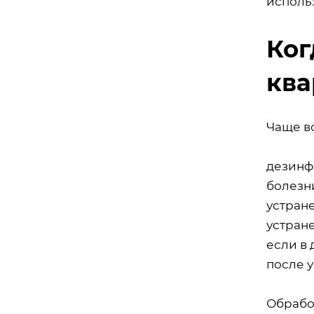
исполь
Ког
ква
Чаще в
дезинф
болезн
устран
устран
если в 
после 
Обрабо