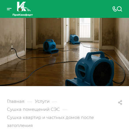
—
—
Главная
Услуги
—
Сушка помещений СЭС
Сушка квартир и частных домов после
затопления