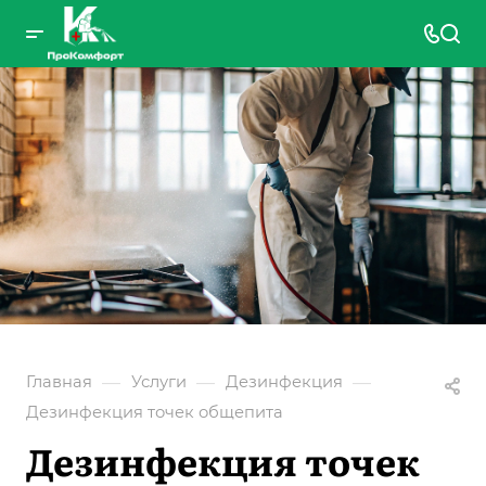
—
—
—
Главная
Услуги
Дезинфекция
Дезинфекция точек общепита
Дезинфекция точек