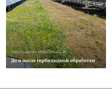
Гербицидная обработка CЭС
До и после гербицидной обработки
Компания
О компании
Услуги